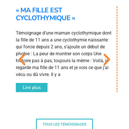
« MA FILLE EST
«
CYCLOTHYMIQUE »
D
Témoignage d’une maman cyclothymique dont
Co
la fille de 11 ans a une cyclothymie naissante
pr
qui forcie depuis 2 ans, s’ajoute un début de
ét
phobie : La peur de montrer son corps Une
Co
e.
histoire pas à pas, toujours la même : Voilà, je
As
l
regarde ma fille de 11 ans et je vois ce que j’ai
fo
vécu ou dû vivre. Il y a
ce
ou
Lire plus
TOUS LES TÉMOIGNAGES