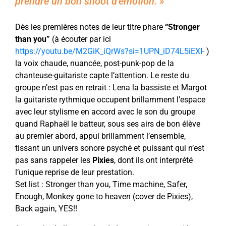
prendre un bon shoot d’émotion. »
Dès les premières notes de leur titre phare
“Stronger
than you”
(à écouter par ici
https://youtu.be/M2GiK_iQrWs?si=1UPN_iD74L5iEXI-
)
la voix chaude, nuancée, post-punk-pop de la
chanteuse-guitariste capte l’attention. Le reste du
groupe n’est pas en retrait : Lena la bassiste et Margot
la guitariste rythmique occupent brillamment l’espace
avec leur stylisme en accord avec le son du groupe
quand Raphaël le batteur, sous ses airs de bon élève
au premier abord, appui brillamment l’ensemble,
tissant un univers sonore psyché et puissant qui n’est
pas sans rappeler les
Pixies
, dont ils ont interprété
l’unique reprise de leur prestation.
Set list : Stronger than you, Time machine, Safer,
Enough, Monkey gone to heaven (cover de Pixies),
Back again, YES!!